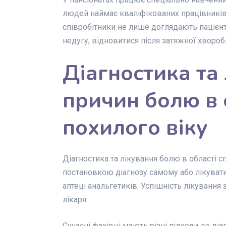
людей наймає кваліфікованих працівників
співробітники не лише доглядають пацієнт
недугу, відновитися після затяжної хвороб
Діагностика та
причин болю в 
похилого віку
Діагностика та лікування болю в області с
постановкою діагнозу самому або лікуват
аптеці анальгетиків. Успішність лікування
лікаря.
Сучасні фахівці мають різні підходи до діа