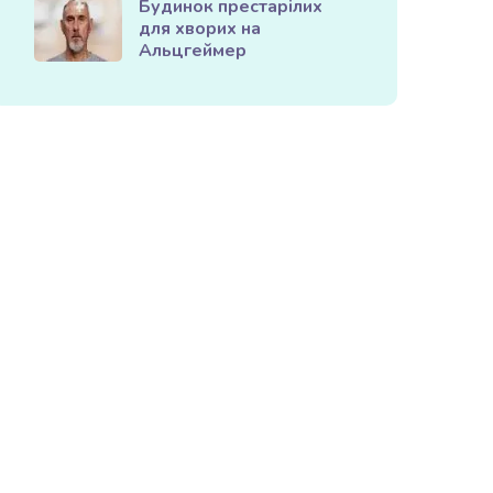
Будинок престарілих
для хворих на
Альцгеймер