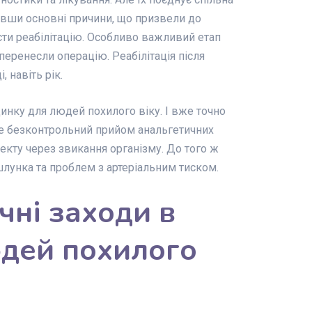
нувши основні причини, що призвели до
сти реабілітацію. Особливо важливий етап
перенесли операцію. Реабілітація після
 навіть рік.
нку для людей похилого віку. І вже точно
е безконтрольний прийом анальгетичних
екту через звикання організму. До того ж
лунка та проблем з артеріальним тиском.
чні заходи в
юдей похилого